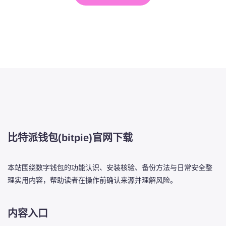
比特派钱包(bitpie)官网下载
本站围绕数字钱包的功能认识、安装核验、备份方法与日常安全整
理实用内容，帮助读者在操作前确认来源并理解风险。
内容入口