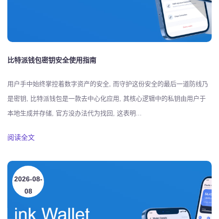
比特派钱包密钥安全使用指南
用户手中始终掌控着数字资产的安全, 而守护这份安全的最后一道防线乃
是密钥, 比特派钱包是一款去中心化应用, 其核心逻辑中的私钥由用户于
本地生成并存储, 官方没办法代为找回, 这表明...
阅读全文
2026-08-
08