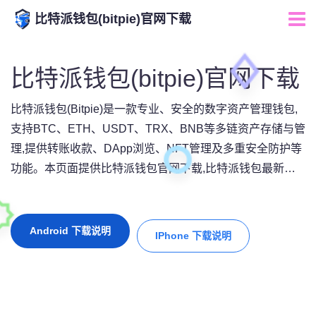
比特派钱包(bitpie)官网下载
比特派钱包(bitpie)官网下载
比特派钱包(Bitpie)是一款专业、安全的数字资产管理钱包,
支持BTC、ETH、USDT、TRX、BNB等多链资产存储与管
理,提供转账收款、DApp浏览、NFT管理及多重安全防护等
功能。本页面提供比特派钱包官网下载,比特派钱包最新版
App、Bitpie钱包官方下载及比特派钱包安卓版下载入口,并
持续更新官方版本信息、安装教程、使用指南和常见问题,
帮助用户快速体验全球领先的数字钱包服务,安全管理您的
Android 下载说明
IPhone 下载说明
Web3数字资产。