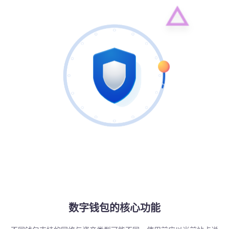
数字钱包的核心功能