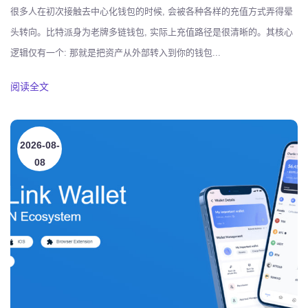
很多人在初次接触去中心化钱包的时候, 会被各种各样的充值方式弄得晕
头转向。比特派身为老牌多链钱包, 实际上充值路径是很清晰的。其核心
逻辑仅有一个: 那就是把资产从外部转入到你的钱包...
阅读全文
2026-08-
08