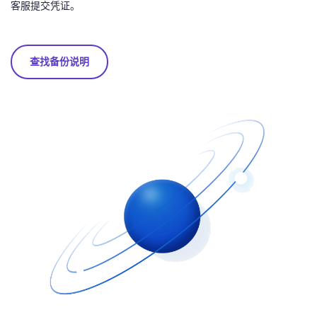
客服提交凭证。
查找备份说明