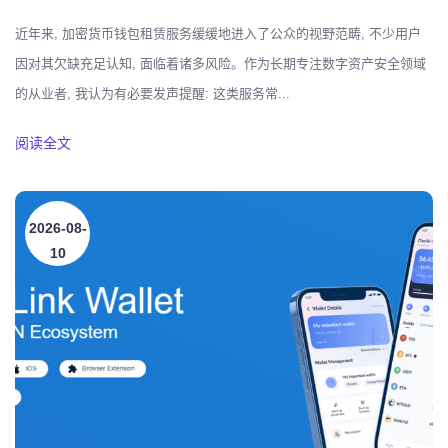
近年来, 加密货币钱包租赁服务缓缓地进入了公众的视野范畴, 不少用户
因对其欠缺充足认知, 面临着诸多风险。作为长期专注数字资产安全领域
的从业者, 我认为有必要发声提醒: 这类服务常...
阅读全文
2026-08-
10