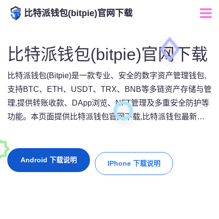
比特派钱包(bitpie)官网下载
比特派钱包(bitpie)官网下载
比特派钱包(Bitpie)是一款专业、安全的数字资产管理钱包,
支持BTC、ETH、USDT、TRX、BNB等多链资产存储与管
理,提供转账收款、DApp浏览、NFT管理及多重安全防护等
功能。本页面提供比特派钱包官网下载,比特派钱包最新版
App、Bitpie钱包官方下载及比特派钱包安卓版下载入口,并
持续更新官方版本信息、安装教程、使用指南和常见问题,
帮助用户快速体验全球领先的数字钱包服务,安全管理您的
Android 下载说明
IPhone 下载说明
Web3数字资产。