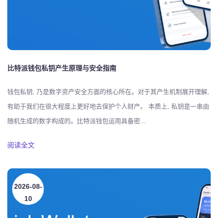
比特派钱包私钥产生原理与安全指南
钱包私钥, 乃是数字资产安全方面的核心所在。对于其产生机制展开理解,
有助于我们在很大程度上更好地去保护个人财产。 本质上, 私钥是一串由
随机生成的数字构成的。比特派钱包运用具备密...
阅读全文
2026-08-
10