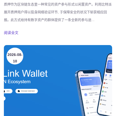
质押作为区块链生态里一种常见的资产参与形式以闲置资产。利用比特派
展开质押用户得以投身网络验证环节, 于保障安全的状况下斩获相应回
报。此方式给持有数字资产的群体提供了一条全新的参与途...
阅读全文
2026-08-
10