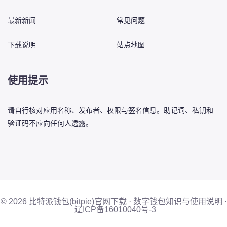
最新新闻
常见问题
下载说明
站点地图
使用提示
请自行核对应用名称、发布者、权限与签名信息。助记词、私钥和
验证码不应向任何人透露。
© 2026 比特派钱包(bitpie)官网下载 · 数字钱包知识与使用说明 ·
辽ICP备16010040号-3