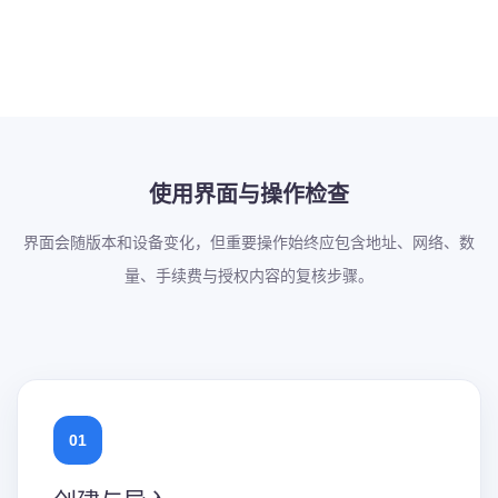
使用界面与操作检查
界面会随版本和设备变化，但重要操作始终应包含地址、网络、数
量、手续费与授权内容的复核步骤。
01