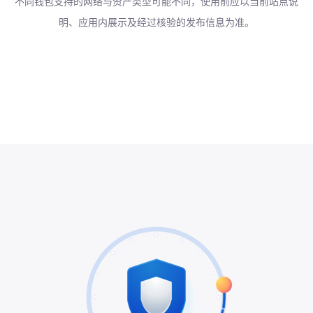
不同钱包支持的网络与资产类型可能不同，使用前应以当前站点说
明、应用内展示及经过核验的发布信息为准。